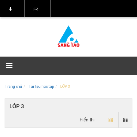
Trang chủ
Tài liệu học tập
LỚP 3
LỚP 3
Hiển thị