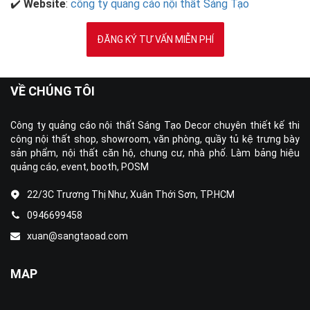
✔️
Website
:
công ty quảng cáo nội thất Sáng Tạo
ĐĂNG KÝ TƯ VẤN MIỄN PHÍ
VỀ CHÚNG TÔI
Công ty quảng cáo nội thất Sáng Tạo Decor chuyên thiết kế thi
công nội thất shop, showroom, văn phòng, quầy tủ kệ trưng bày
sản phẩm, nội thất căn hộ, chung cư, nhà phố. Làm bảng hiệu
quảng cáo, event, booth, POSM
22/3C Trương Thị Như, Xuân Thới Sơn, TP.HCM
0946699458
xuan@sangtaoad.com
MAP