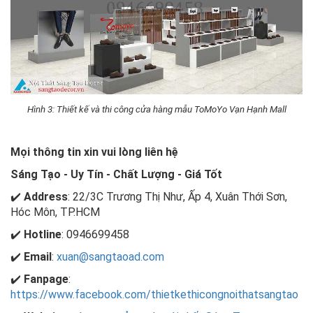
Hình 3: Thiết kế và thi công cửa hàng mẫu ToMoYo Vạn Hạnh Mall
Mọi thông tin xin vui lòng liên hệ
Sáng Tạo - Uy Tín - Chất Lượng - Giá Tốt
✔️
Address
: 22/3C Trương Thị Như, Ấp 4, Xuân Thới Sơn,
Hóc Môn, TP.HCM
✔️
Hotline
: 0946699458
✔️
Email
:
xuan@sangtaoad.com
✔️
Fanpage
:
https://www.facebook.com/thietkethicongnoithatsangtao