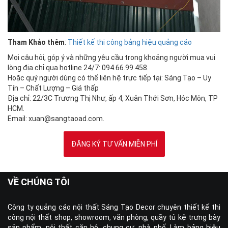
Tham Khảo thêm
:
Thiết kế thi công bảng hiệu quảng cáo
Mọi câu hỏi, góp ý và những yêu cầu trong khoảng người mua vui
lòng địa chỉ qua hotline 24/7: 094.66.99.458.
Hoặc quý người dùng có thể liên hệ trực tiếp tại: Sáng Tạo – Uy
Tín – Chất Lượng – Giá thấp
Địa chỉ: 22/3C Trương Thị Như, ấp 4, Xuân Thới Sơn, Hóc Môn, TP
HCM.
Email: xuan@sangtaoad.com.
ĐĂNG KÝ TƯ VẤN MIỄN PHÍ
VỀ CHÚNG TÔI
Công ty quảng cáo nội thất Sáng Tạo Decor chuyên thiết kế thi
công nội thất shop, showroom, văn phòng, quầy tủ kệ trưng bày
sản phẩm, nội thất căn hộ, chung cư, nhà phố. Làm bảng hiệu