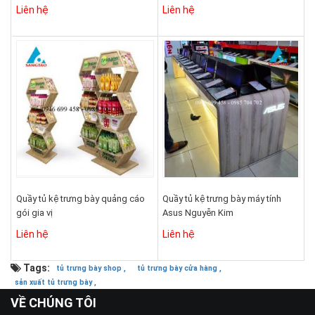
Liên hệ
Liên hệ
Quầy tủ kệ trưng bày quảng cáo
Quầy tủ kệ trưng bày máy tính
gói gia vị
Asus Nguyễn Kim
Liên hệ
Liên hệ
Tags:
tủ trưng bày shop ,
tủ trưng bày cửa hàng ,
sản xuất tủ trưng bày ,
VỀ CHÚNG TÔI