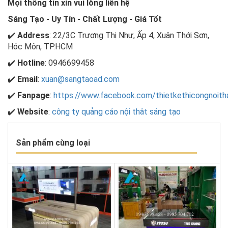
Mọi thông tin xin vui lòng liên hệ
Sáng Tạo - Uy Tín - Chất Lượng - Giá Tốt
✔️
Address
: 22/3C Trương Thị Như, Ấp 4, Xuân Thới Sơn,
Hóc Môn, TP.HCM
✔️
Hotline
: 0946699458
✔️
Email
:
xuan@sangtaoad.com
✔️
Fanpage
:
https://www.facebook.com/thietkethicongnoith
✔️
Website
:
công ty quảng cáo nội thât sáng tạo
Sản phẩm cùng loại