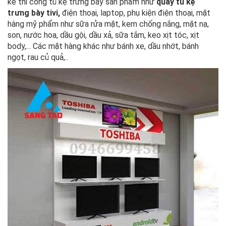
kế thi công tủ kệ trưng bày sản phẩm như
quầy tủ kệ
trưng bày tivi,
điện thoại, laptop, phụ kiện điện thoại, mặt
hàng mỹ phẩm như sữa rửa mặt, kem chống nắng, mặt nạ,
son, nước hoa, dầu gội, dầu xả, sữa tắm, keo xịt tóc, xịt
body,... Các mặt hàng khác như bánh xe, dầu nhớt, bánh
ngọt, rau củ quả,..