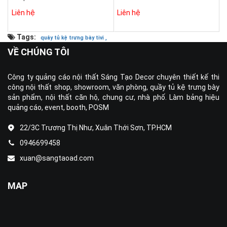
Liên hệ
Liên hệ
Tags:
quây tủ kệ trưng bày tivi ,
VỀ CHÚNG TÔI
Công ty quảng cáo nội thất Sáng Tạo Decor chuyên thiết kế thi
công nội thất shop, showroom, văn phòng, quầy tủ kệ trưng bày
sản phẩm, nội thất căn hộ, chung cư, nhà phố. Làm bảng hiệu
quảng cáo, event, booth, POSM
22/3C Trương Thị Như, Xuân Thới Sơn, TP.HCM
0946699458
xuan@sangtaoad.com
MAP