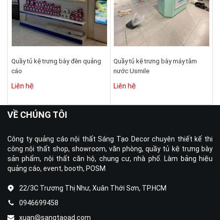
Quầy tủ kệ trưng bày đèn quảng
Quầy tủ kệ trưng bày máy tăm
cáo
nước Usmile
Liên hệ
Liên hệ
VỀ CHÚNG TÔI
Công ty quảng cáo nội thất Sáng Tạo Decor chuyên thiết kế thi
công nội thất shop, showroom, văn phòng, quầy tủ kệ trưng bày
sản phẩm, nội thất căn hộ, chung cư, nhà phố. Làm bảng hiệu
quảng cáo, event, booth, POSM
22/3C Trương Thị Như, Xuân Thới Sơn, TP.HCM
0946699458
xuan@sangtaoad.com