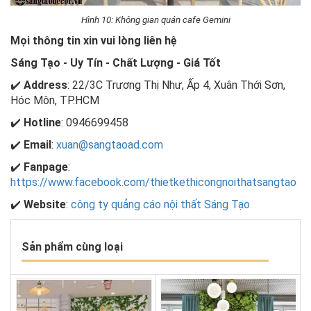
Hình 10: Không gian quán cafe Gemini
Mọi thông tin xin vui lòng liên hệ
Sáng Tạo - Uy Tín - Chất Lượng - Giá Tốt
✔️
Address
: 22/3C Trương Thị Như, Ấp 4, Xuân Thới Sơn,
Hóc Môn, TP.HCM
✔️
Hotline
: 0946699458
✔️
Email
:
xuan@sangtaoad.com
✔️
Fanpage
:
https://www.facebook.com/thietkethicongnoithatsangtao
✔️
Website
:
công ty quảng cáo nội thất Sáng Tạo
Sản phẩm cùng loại