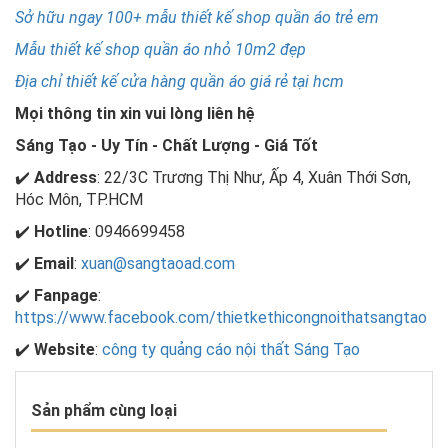
Sở hữu ngay 100+ mẫu thiết kế shop quần áo trẻ em
Mẫu thiết kế shop quần áo nhỏ 10m2 đẹp
Địa chỉ thiết kế cửa hàng quần áo giá rẻ tại hcm
Mọi thông tin xin vui lòng liên hệ
Sáng Tạo - Uy Tín - Chất Lượng - Giá Tốt
✔️
Address
: 22/3C Trương Thị Như, Ấp 4, Xuân Thới Sơn,
Hóc Môn, TP.HCM
✔️
Hotline
: 0946699458
✔️
Email
:
xuan@sangtaoad.com
✔️
Fanpage
:
https://www.facebook.com/thietkethicongnoithatsangtao
✔️
Website
:
công ty quảng cáo nội thất Sáng Tạo
Sản phẩm cùng loại