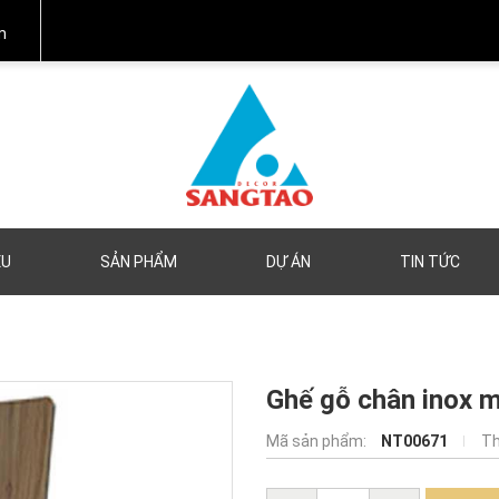
m
ỆU
SẢN PHẨM
DỰ ÁN
TIN TỨC
Ghế gỗ chân inox 
Mã sản phẩm:
NT00671
Th