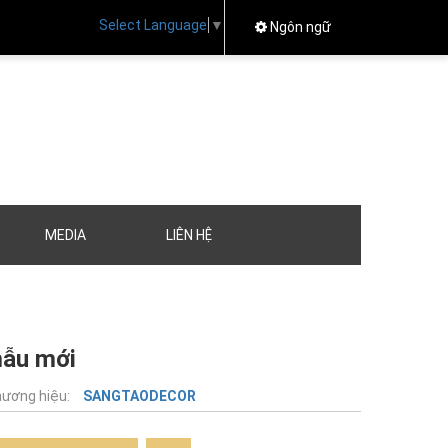
Select Language
▼
Ngôn ngữ
MEDIA
LIÊN HỆ
mẫu mới
ương hiệu:
SANGTAODECOR