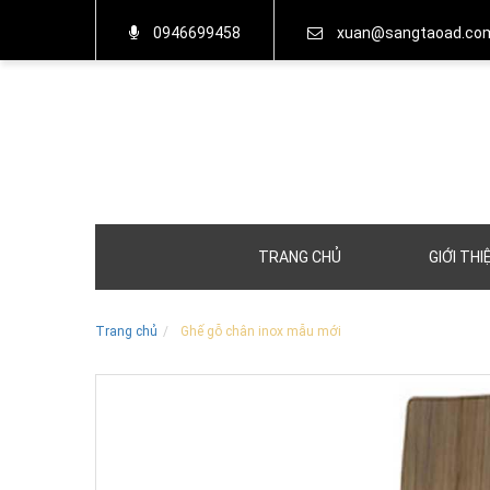
0946699458
xuan@sangtaoad.co
TRANG CHỦ
GIỚI THI
Trang chủ
Ghế gỗ chân inox mẫu mới