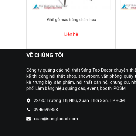
Ghế gỗ màu trắng chân inox
Liên hệ
VỀ CHÚNG TÔI
Công ty quảng cáo nội thất Sáng Tạo Decor chuyên thi
kế thi công nội thất shop, showroom, văn phòng, quầy 
kệ trưng bày sản phẩm, nội thất căn hộ, chung cư, n
phố. Làm bảng hiệu quảng cáo, event, booth, POSM
22/3C Trương Thị Như, Xuân Thới Sơn, TP.HCM
0946699458
xuan@sangtaoad.com