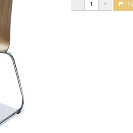
Thê
-
+