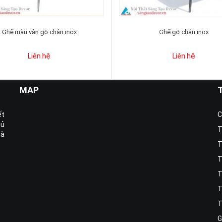
Ghế màu vân gỗ chân inox
Ghế gỗ chân inox
Liên hệ
Liên hệ
MAP
ết
C
tủ
T
hà
T
T
T
T
T
G